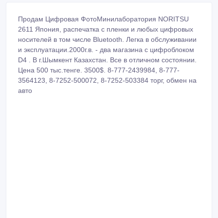
Продам Цифровая ФотоМинилаборатория NORITSU
2611 Япония, распечатка с пленки и любых цифровых
носителей в том числе Bluetooth. Легка в обслуживании
и эксплуатации.2000г.в. - двa магазинa c цифроблоком
D4 . В г.Шымкент Казахстан. Все в отличном состоянии.
Цена 500 тыс.тенге. 3500$. 8-777-2439984, 8-777-
3564123, 8-7252-500072, 8-7252-503384 торг, обмен на
авто